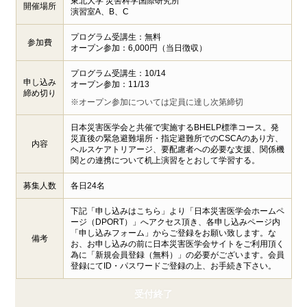
東北大学 災害科学国際研究所
開催場所
演習室A、B、C
プログラム受講生：無料
参加費
オープン参加：6,000円（当日徴収）
プログラム受講生：10/14
申し込み
オープン参加：11/13
締め切り
※オープン参加については定員に達し次第締切
日本災害医学会と共催で実施するBHELP標準コース。発
災直後の緊急避難場所・指定避難所でのCSCAのあり方、
内容
ヘルスケアトリアージ、要配慮者への必要な支援、関係機
関との連携について机上演習をとおして学習する。
募集人数
各日24名
下記「申し込みはこちら」より「日本災害医学会ホームペ
ージ（DPORT）」へアクセス頂き、各申し込みページ内
「申し込みフォーム」からご登録をお願い致します。な
備考
お、お申し込みの前に日本災害医学会サイトをご利用頂く
為に「新規会員登録（無料）」の必要がございます。会員
登録にてID・パスワードご登録の上、お手続き下さい。
受付終了