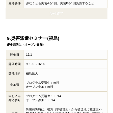
履修要件
少なくとも実習Aを1回、実習Bを1回受講すること
受付終了
9.災害派遣セミナー(福島)
(PG受講生・オープン参加)
開催日
12/1
開催時間
9：00～16:00
開催場所
福島医大
プログラム受講生：無料
参加費
オープン参加：無料
申し込み
プログラム受講生：11/14
締め切り
オープン参加：11/14
災害発災時に、後方（非被災地）から被災地に救護班や