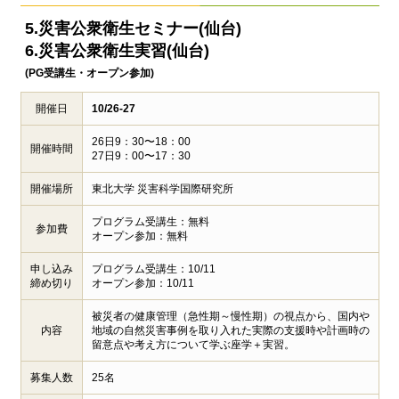
5.災害公衆衛生セミナー(仙台)
6.災害公衆衛生実習(仙台)
(PG受講生・オープン参加)
開催日
10/26-27
26日9：30〜18：00
開催時間
27日9：00〜17：30
開催場所
東北大学 災害科学国際研究所
プログラム受講生：無料
参加費
オープン参加：無料
申し込み
プログラム受講生：10/11
締め切り
オープン参加：10/11
被災者の健康管理（急性期～慢性期）の視点から、国内や
内容
地域の自然災害事例を取り入れた実際の支援時や計画時の
留意点や考え方について学ぶ座学＋実習。
募集人数
25名