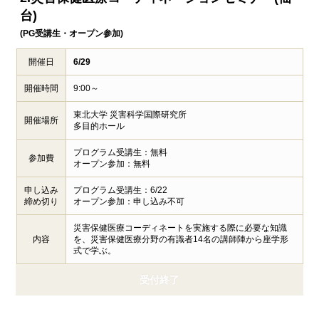
台)
(PG受講生・オープン参加)
開催日
6/29
開催時間
9:00～
東北大学 災害科学国際研究所
開催場所
多目的ホール
プログラム受講生：無料
参加費
オープン参加：無料
申し込み
プログラム受講生：6/22
締め切り
オープン参加：申し込み不可
災害保健医療コーディネートを実施する際に必要な知識
内容
を、災害保健医療分野の有識者14名の講師陣から座学形
式で学ぶ。
受付終了