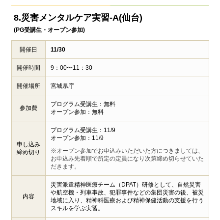
8.災害メンタルケア実習-A(仙台)
(PG受講生・オープン参加)
開催日
11/30
開催時間
9：00〜11：30
開催場所
宮城県庁
プログラム受講生：無料
参加費
オープン参加：無料
プログラム受講生：11/9
オープン参加：11/9
申し込み
※オープン参加でお申込みいただいた方につきましては、
締め切り
お申込み先着順で所定の定員になり次第締め切らせていた
だきます。
災害派遣精神医療チーム（DPAT）研修として、自然災害
や航空機・列車事故、犯罪事件などの集団災害の後、被災
内容
地域に入り、精神科医療および精神保健活動の支援を行う
スキルを学ぶ実習。