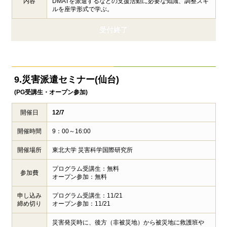
内容
DMATを派遣するなどの支援活動に必要な知識、調整スキ
ルを座学形式で学ぶ。
受付終了
9.災害派遣セミナー(仙台)
(PG受講生・オープン参加)
開催日
12/7
開催時間
9：00～16:00
開催場所
東北大学 災害科学国際研究所
プログラム受講生：無料
参加費
オープン参加：無料
申し込み
プログラム受講生：11/21
締め切り
オープン参加：11/21
災害発災時に、後方（非被災地）から被災地に救護班や