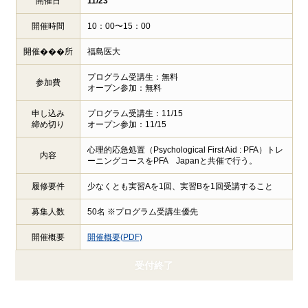
開催日
11/23
開催時間
10：00〜15：00
開催���所
福島医大
プログラム受講生：無料
参加費
オープン参加：無料
申し込み
プログラム受講生：11/15
締め切り
オープン参加：11/15
心理的応急処置（Psychological First Aid : PFA）トレ
内容
ーニングコースをPFA Japanと共催で行う。
履修要件
少なくとも実習Aを1回、実習Bを1回受講すること
募集人数
50名 ※プログラム受講生優先
開催概要
開催概要(PDF)
受付終了