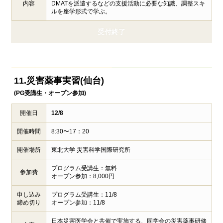
内容
DMATを派遣するなどの支援活動に必要な知識、調整スキ
ルを座学形式で学ぶ。
受付終了
11.災害薬事実習(仙台)
(PG受講生・オープン参加)
開催日
12/8
開催時間
8:30〜17：20
開催場所
東北大学 災害科学国際研究所
プログラム受講生：無料
参加費
オープン参加：8,000円
申し込み
プログラム受講生：11/8
締め切り
オープン参加：11/8
日本災害医学会と共催で実施する、同学会の災害薬事研修