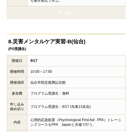
ら座学形式で学ぶ。
受付終了
8.災害メンタルケア実習-B(仙台)
(PG受講生)
開催日
9/17
開催時間
10:00～17:00
開催場所
仙台市戦災復興記念館
参加費
プログラム受講生：無料
申し込み
プログラム受講生：8/17 (先着13名迄)
締め切り
心理的応急処置（Psychological First Aid : PFA）トレーニ
内容
ングコースをPFA Japanと共催で行う。