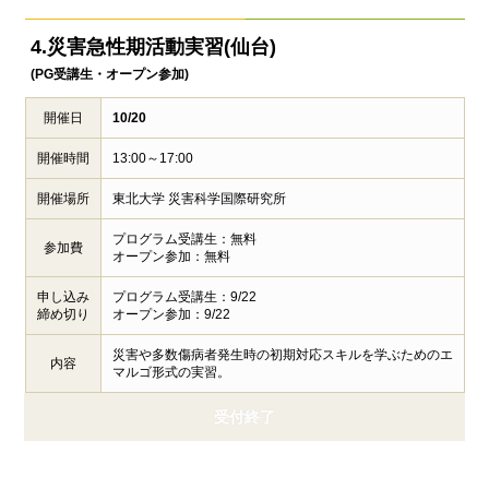
4.災害急性期活動実習(仙台)
(PG受講生・オープン参加)
開催日
10/20
開催時間
13:00～17:00
開催場所
東北大学 災害科学国際研究所
プログラム受講生：無料
参加費
オープン参加：無料
申し込み
プログラム受講生：9/22
締め切り
オープン参加：9/22
災害や多数傷病者発生時の初期対応スキルを学ぶためのエ
内容
マルゴ形式の実習。
受付終了