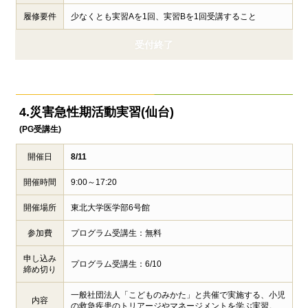
履修要件
少なくとも実習Aを1回、実習Bを1回受講すること
受付終了
4.災害急性期活動実習(仙台)
(PG受講生)
開催日
8/11
開催時間
9:00～17:20
開催場所
東北大学医学部6号館
参加費
プログラム受講生：無料
申し込み
プログラム受講生：6/10
締め切り
一般社団法人「こどものみかた」と共催で実施する、小児
内容
の救急疾患のトリアージやマネージメントを学ぶ実習。