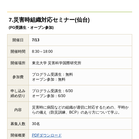
7.災害時組織対応セミナー(仙台)
(PG受講生・オープン参加)
開催日
7/13
開催時間
8:30～18:00
開催場所
東北大学 災害科学国際研究所
プログラム受講生：無料
参加費
オープン参加：無料
申し込み
プログラム受講生：6/30
締め切り
オープン参加：6/30
災害時に病院などの組織が適切に対応するための、平時か
内容
らの備え（防災訓練、BCP）のあり方について学ぶ。
募集人数
30名
開催概要
PDFダウンロード