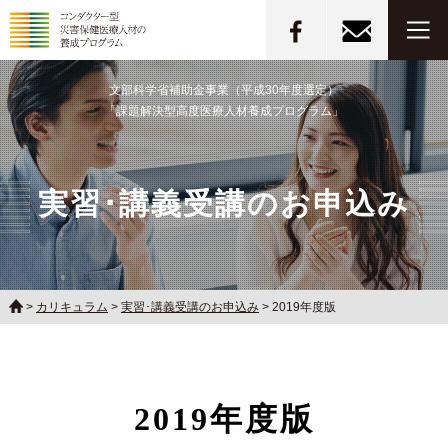
文部科学省補助金事業（平成30年度選定）
「課題解決型高度医療人材養成プログラム」
実習･講義受講のお申込み
>
カリキュラム
>
実習･講義受講のお申込み
>
2019年度版
2019年度版