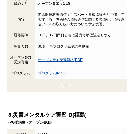
締め切り
オープン参加：11/8
災害医療救護通信エキスパート育成協議会と共催して
内容
実施する、災害時の情報通信に関する知識や、情報通
信ツールの取り扱い方について学ぶ実習。
履修要件
16日、17日両日ともに受講で単位認定とする
募集人数
30名 ※プログラム受講生優先
オープン参加
オープン参加受講資格(PDF)
受講資格
プログラム
プログラム(PDF)
受付終了
8.災害メンタルケア実習-B(福島)
(PG受講生・オープン参加)