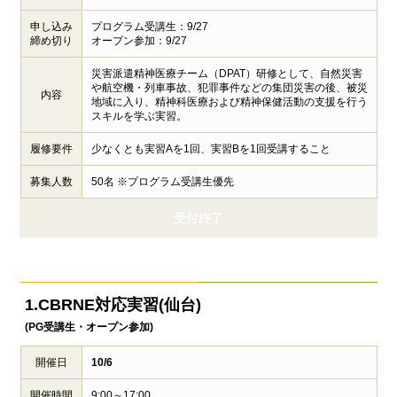
申し込み
プログラム受講生：9/27
締め切り
オープン参加：9/27
災害派遣精神医療チーム（DPAT）研修として、自然災害
や航空機・列車事故、犯罪事件などの集団災害の後、被災
内容
地域に入り、精神科医療および精神保健活動の支援を行う
スキルを学ぶ実習。
履修要件
少なくとも実習Aを1回、実習Bを1回受講すること
募集人数
50名 ※プログラム受講生優先
受付終了
1.CBRNE対応実習(仙台)
(PG受講生・オープン参加)
開催日
10/6
開催時間
9:00～17:00