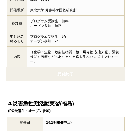
開催場所
東北大学 災害科学国際研究所
プログラム受講生：無料
参加費
オープン参加：無料
申し込み
プログラム受講生：9/8
締め切り
オープン参加：9/8
（化学・生物・放射性物質・核・爆発物)災害対応、緊急
内容
被ばく医療などのあり方や方略を学ぶハンズオンセミナ
ー。
受付終了
4.災害急性期活動実習(福島)
(PG受講生・オープン参加)
開催日
10/19(開催中止)