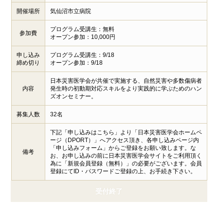
開催場所
気仙沼市立病院
プログラム受講生：無料
参加費
オープン参加：10,000円
申し込み
プログラム受講生：9/18
締め切り
オープン参加：9/18
日本災害医学会が共催で実施する、自然災害や多数傷病者
内容
発生時の初動期対応スキルをより実践的に学ぶためのハン
ズオンセミナー。
募集人数
32名
下記「申し込みはこちら」より「日本災害医学会ホームペ
ージ（DPORT）」へアクセス頂き、各申し込みページ内
「申し込みフォーム」からご登録をお願い致します。な
備考
お、お申し込みの前に日本災害医学会サイトをご利用頂く
為に「新規会員登録（無料）」の必要がございます。会員
登録にてID・パスワードご登録の上、お手続き下さい。
受付終了